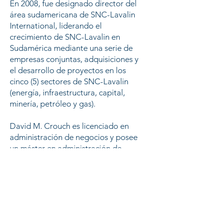
En 2008, fue designado director del
área sudamericana de SNC-Lavalin
International, liderando el
crecimiento de SNC-Lavalin en
Sudamérica mediante una serie de
empresas conjuntas, adquisiciones y
el desarrollo de proyectos en los
cinco (5) sectores de SNC-Lavalin
(energía, infraestructura, capital,
minería, petróleo y gas).
David M. Crouch es licenciado en
administración de negocios y posee
un máster en administración de
empresas de École des Hautes Études
Commerciales (HEC Montréal). Su
formación en ingeniería técnica
incluye un título especializado en
instrumentación, control y
automatización. El Sr. Crouch habla