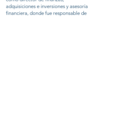
adquisiciones e inversiones y asesoría
financiera, donde fue responsable de
apoyar y brindar asesoría financiera
para el desarrollo de proyectos
greenfield y brownfield y en empresas
existentes en toda Latinoamérica.
David Orellana tiene una amplia
experiencia en la estructuración de
transacciones de financiamiento por
parte del cliente, incluyendo más de
$3.0 mil millones de dólares
estadounidenses en financiación de
proyectos, más de $3.5 mil millones
de dólares estadounidenses en
fusiones y adquisiciones y más de $3.0
mil millones de dólares
estadounidenses en transacciones
corporativas.