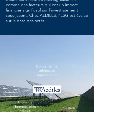
comme des facteurs qui ont un impact
financier significatif sur l'investissement
sous-jacent. Chez AEDILES, l'ESG est évalué
sur la base des actifs.
Gouvernance,
éthique et
transparence
Droits de
l'homme, bien-
Gestion
être et
environnementale
développement