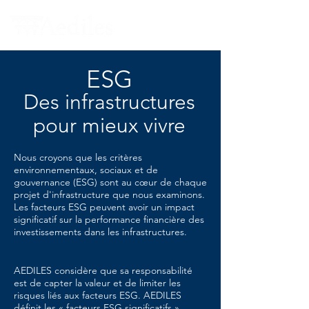
ESG
Des infrastructures
pour mieux vivre
Nous croyons que les critères
environnementaux, sociaux et de
gouvernance (ESG) sont au cœur de chaque
projet d'infrastructure que nous examinons.
Les facteurs ESG peuvent avoir un impact
significatif sur la performance financière des
investissements dans les infrastructures.
AEDILES considère que sa responsabilité
est de capter la valeur et de limiter les
risques liés aux facteurs ESG. AEDILES
définit les « facteurs ESG significatifs »